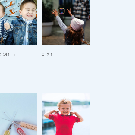
ción →
Elixir →