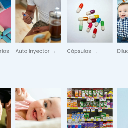
rios
Auto Inyector →
Cápsulas →
Dilu