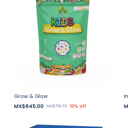
Grow & Glow
I
MX$645.00
M
10% off
MX$716.70