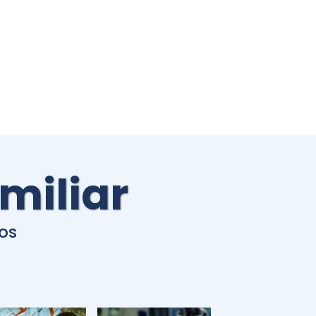
miliar
dos