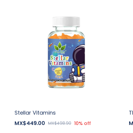
Stellar Vitamins
T
MX$449.00
M
10% off
MX$498.90