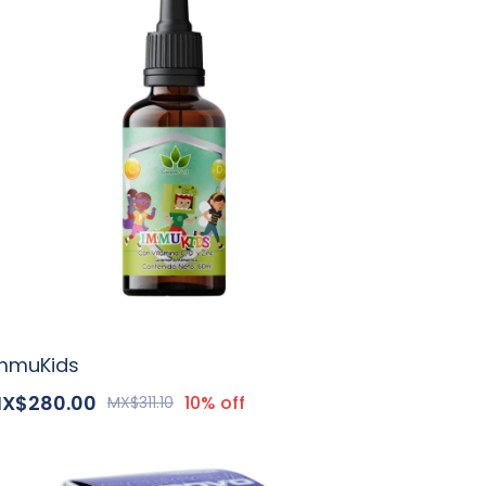
mmuKids
X$280.00
10% off
MX$311.10