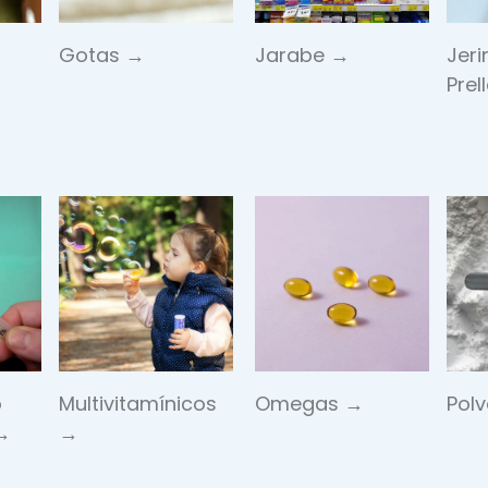
Gotas →
Jarabe →
Jer
Pre
o
Multivitamínicos
Omegas →
Pol
→
→