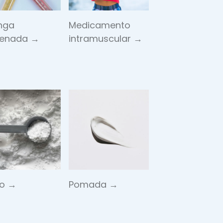
inga
Medicamento
llenada →
intramuscular →
vo →
Pomada →