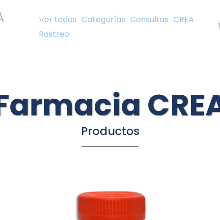
A
Ver todos
Categorías
Consultas
CREA
Rastreo
Farmacia CRE
Productos