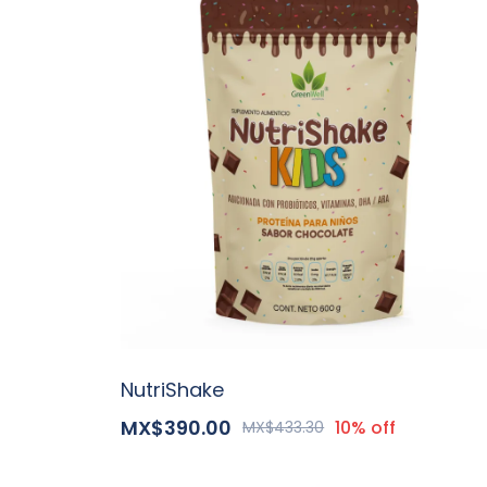
NutriShake
MX$390.00
10% off
MX$433.30