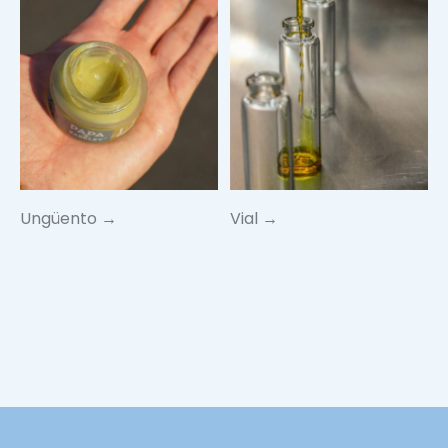
Ungüento →
Vial →