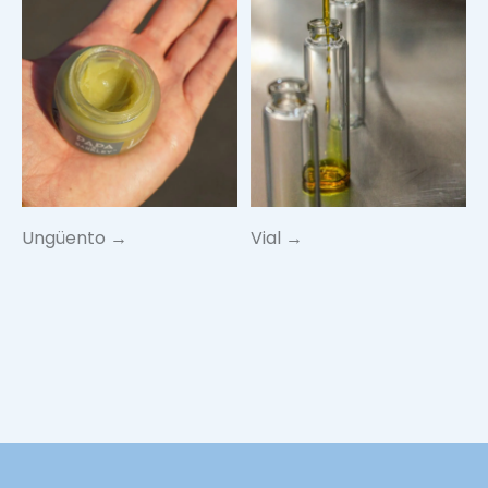
Ungüento →
Vial →